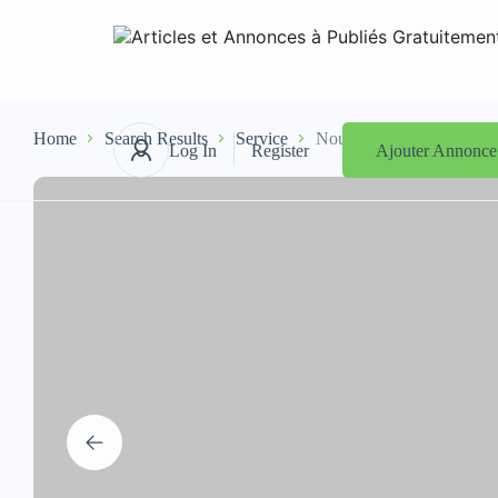
Home
Search Results
Service
Nouakchott sécurité incend
Log In
Register
Ajouter Annonce