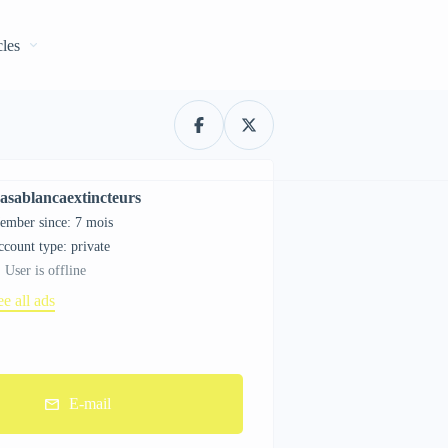
cles
asablancaextincteurs
ember since: 7 mois
account type: private
User is offline
ee all ads
E-mail