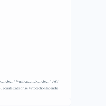
xtincteur #VérificationExtincteur #SAV
écuritéEntreprise #ProtectionIncendie