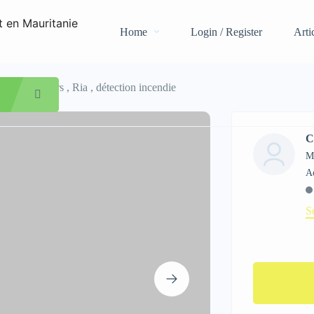
Home
Login / Register
Arti
ie extincteurs , Ria , détection incendie
C
M
S