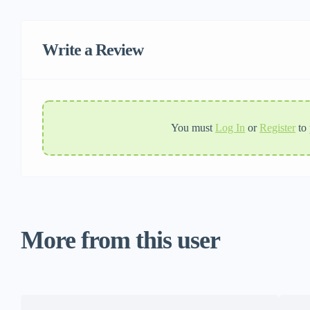
Write a Review
You must
Log In
or
Register
to
More from this user