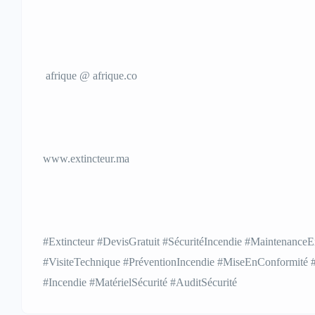
afrique @ afrique.co
www.extincteur.ma
#Extincteur #DevisGratuit #SécuritéIncendie #MaintenanceE
#VisiteTechnique #PréventionIncendie #MiseEnConformité #S
#Incendie #MatérielSécurité #AuditSécurité