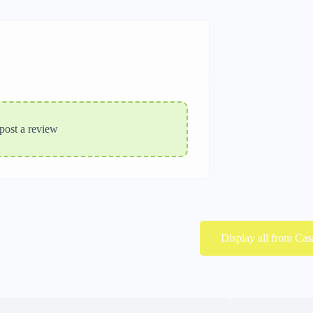
 post a review
Display all from Cas