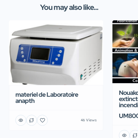
You may also like...
Nouakc
materiel de Laboratoire
extinct
anapth
incend
UM80
46 Views