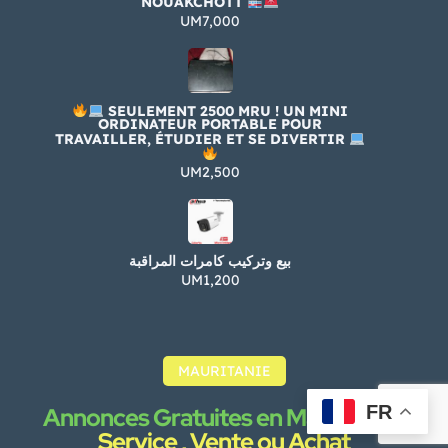
NOUAKCHOTT
UM7,000
SEULEMENT 2500 MRU ! UN MINI
ORDINATEUR PORTABLE POUR
TRAVAILLER, ÉTUDIER ET SE DIVERTIR
UM2,500
بيع وتركيب كامرات المراقبة
UM1,200
MAURITANIE
FR
Annonces Gratuites en Mauritanie :
Service , Vente ou Achat