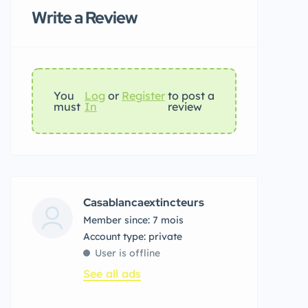
Write a Review
You
Log
or
Register
to post a
must
In
review
Casablancaextincteurs
Member since: 7 mois
account type: private
User is offline
See all ads