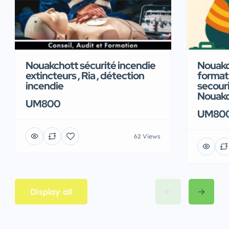
Nouakchott sécurité incendie
Nouakc
extincteurs , Ria , détection
format
incendie
secour
Nouakc
UM800
UM80
62 Views
Display all