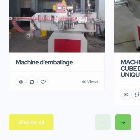
Machine d’emballage
MACHI
CUBE 
UNIQU
40 Views
Display all