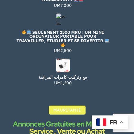
UM7,000
SEULEMENT 2500 MRU ! UN MINI
ORDINATEUR PORTABLE POUR
TRAVAILLER, ÉTUDIER ET SE DIVERTIR
UM2,500
بيع وتركيب كامرات المراقبة
UM1,200
MAURITANIE
FR
Annonces Gratuites en Mauritanie :
Service , Vente ou Achat