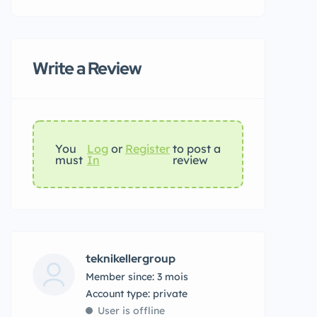
Write a Review
You
Log
or
Register
to post a
must
In
review
teknikellergroup
Member since: 3 mois
account type: private
User is offline