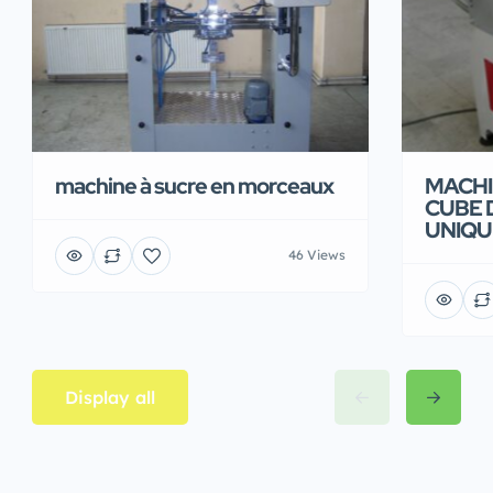
machine à sucre en morceaux
MACHI
CUBE 
UNIQU
46 Views
Display all