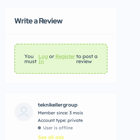
Write a Review
You
Log
or
Register
to post a
must
In
review
teknikellergroup
Member since: 3 mois
account type: private
User is offline
See all ads