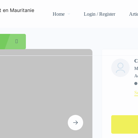
Home
Login / Register
Arti
ndie Afrique
C
M
S