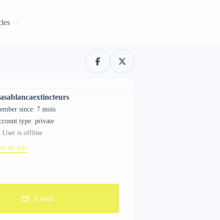
cles
asablancaextincteurs
ember since: 7 mois
account type: private
User is offline
ee all ads
E-mail