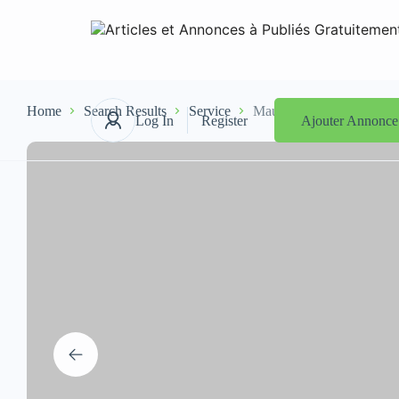
Home
Search Results
Service
Mauritanie détection ince
Log In
Register
Ajouter Annonce