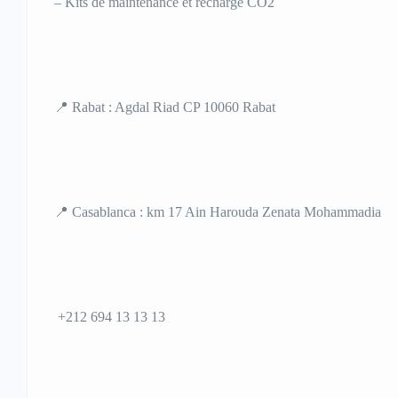
– Kits de maintenance et recharge CO2
📍 Rabat : Agdal Riad CP 10060 Rabat
📍 Casablanca : km 17 Ain Harouda Zenata Mohammadia
+212 694 13 13 13