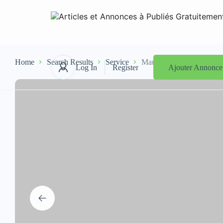
Home
Search Results
Service
Mauritanie prix extincte
Log In
Register
Ajouter Annonce