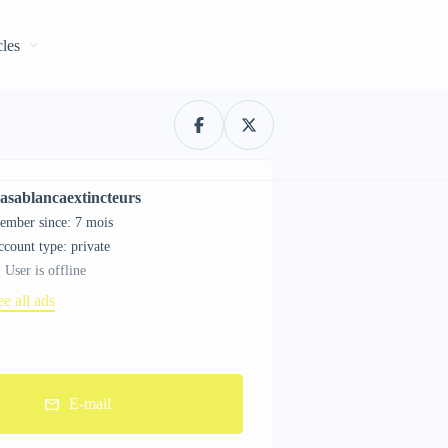
cles
asablancaextincteurs
ember since: 7 mois
account type: private
User is offline
ee all ads
E-mail