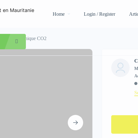
Home
Login / Register
Arti
urs à gaz carbonique CO2
C
M
S